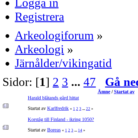
Logga in
Registrera
Arkeologiforum
»
Arkeologi
»
Järnålder/vikingatid
Sidor: [
1
]
2
3
...
47
Gå ne
Ämne
/
Startat av
Harald blåtands gård hittat
Startat av
Karlfredrik
«
1
2
3
...
22
»
Korståg till Finland - ikring 1050?
Startat av
Boreas
«
1
2
3
...
14
»