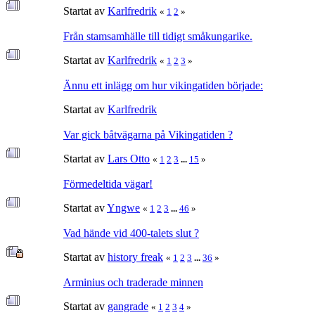
Startat av
Karlfredrik
«
1
2
»
Från stamsamhälle till tidigt småkungarike.
Startat av
Karlfredrik
«
1
2
3
»
Ännu ett inlägg om hur vikingatiden började:
Startat av
Karlfredrik
Var gick båtvägarna på Vikingatiden ?
Startat av
Lars Otto
«
1
2
3
...
15
»
Förmedeltida vägar!
Startat av
Yngwe
«
1
2
3
...
46
»
Vad hände vid 400-talets slut ?
Startat av
history freak
«
1
2
3
...
36
»
Arminius och traderade minnen
Startat av
gangrade
«
1
2
3
4
»