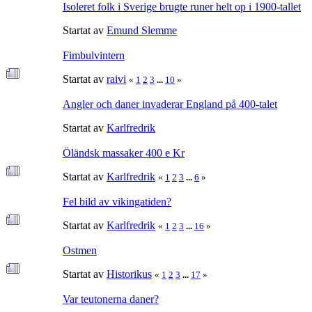
Isoleret folk i Sverige brugte runer helt op i 1900-tallet
Startat av
Emund Slemme
Fimbulvintern
Startat av
raivi
«
1
2
3
...
10
»
Angler och daner invaderar England på 400-talet
Startat av
Karlfredrik
Öländsk massaker 400 e Kr
Startat av
Karlfredrik
«
1
2
3
...
6
»
Fel bild av vikingatiden?
Startat av
Karlfredrik
«
1
2
3
...
16
»
Ostmen
Startat av
Historikus
«
1
2
3
...
17
»
Var teutonerna daner?