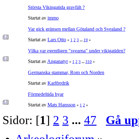
Största Vikingatida gravfält ?
Startat av
immo
Var gick gränsen mellan Götaland och Svealand ?
Startat av
Lars Otto
«
1
2
3
...
19
»
Vilka var egentligen "svearna" under vikigatiden?
Startat av
Anganatyr
«
1
2
3
...
310
»
Germanska stammar, Rom och Norden
Startat av
Karlfredrik
Förmedeltida byar
Startat av
Mats Hansson
«
1
2
»
Sidor: [
1
]
2
3
...
47
Gå up
Arkeologiforum
»