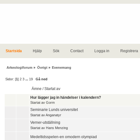
Startsida
Hjälp
Sök
Contact
Logga in
Registrera
Arkeologiforum
»
Övrigt
»
Evenemang
Sidor: [
1
]
2
3
...
19
Gå ned
Ämne
/
Startat av
Hur lägger jag in händelser i kalendern?
Startat av
Gorm
Seminarie Lunds universitet
Startat av
Anganatyr
Verner-utställning
Startat av
Hans Menzing
Medeltidsspelen-en omodern olympiad