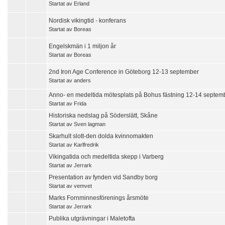
Startat av
Erland
Nordisk vikingtid - konferans
Startat av
Boreas
Engelskmän i 1 miljon år
Startat av
Boreas
2nd Iron Age Conference in Göteborg 12-13 september
Startat av
anders
Anno- en medeltida mötesplats på Bohus fästning 12-14 septem
Startat av
Frida
Historiska nedslag på Söderslätt, Skåne
Startat av
Sven lagman
Skarhult slott-den dolda kvinnomakten
Startat av
Karlfredrik
Vikingatida och medeltida skepp i Varberg
Startat av
Jerrark
Presentation av fynden vid Sandby borg
Startat av
vemvet
Marks Fornminnesförenings årsmöte
Startat av
Jerrark
Publika utgrävningar i Maletofta