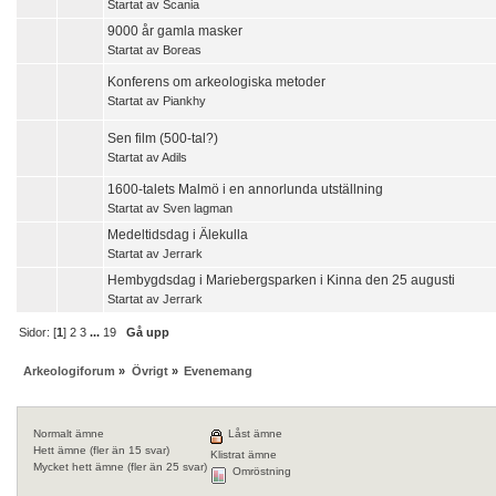
Startat av
Scania
9000 år gamla masker
Startat av
Boreas
Konferens om arkeologiska metoder
Startat av
Piankhy
Sen film (500-tal?)
Startat av
Adils
1600-talets Malmö i en annorlunda utställning
Startat av
Sven lagman
Medeltidsdag i Älekulla
Startat av
Jerrark
Hembygdsdag i Mariebergsparken i Kinna den 25 augusti
Startat av
Jerrark
Sidor: [
1
]
2
3
...
19
Gå upp
Arkeologiforum
»
Övrigt
»
Evenemang
Normalt ämne
Låst ämne
Hett ämne (fler än 15 svar)
Klistrat ämne
Mycket hett ämne (fler än 25 svar)
Omröstning