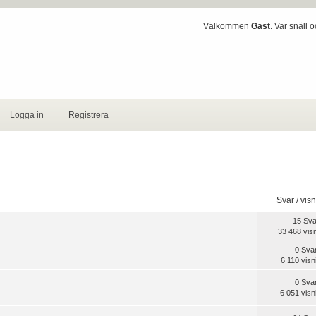
Välkommen
Gäst
. Var snäll 
Logga in
Registrera
Svar
/
visn
15 Sva
33 468 vis
0 Sva
6 110 visn
0 Sva
6 051 visn