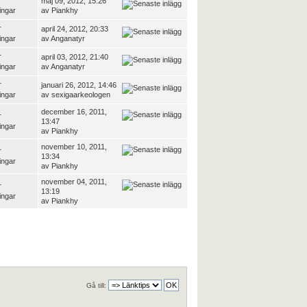
maj 09, 2012, 15:26
ingar
av
Piankhy
r
april 24, 2012, 20:33
ingar
av
Anganatyr
r
april 03, 2012, 21:40
ingar
av
Anganatyr
r
januari 26, 2012, 14:46
ingar
av
sexigaarkeologen
december 16, 2011,
r
13:47
ingar
av
Piankhy
november 10, 2011,
r
13:34
ingar
av
Piankhy
november 04, 2011,
r
13:19
ingar
av
Piankhy
Gå till: