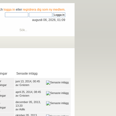
och
logga in
eller
registrera dig som ny medlem
.
augusti 06, 2026, 01:09
ingar
Senaste inlägg
r
juni 13, 2014, 00:45
ningar
av
Gnisten
r
april 25, 2014, 08:45
ingar
av
Gnisten
december 05, 2013,
r
13:20
ingar
av
Adils
oktober 05, 2013,