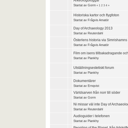
Arkeologbloggar
Startat av
Gorm
«
1
2
3
4
»
Historiska kartor och flygfoton
Startat av
Frågvis Amatör
Day of Archaeology 2013
Startat av
Reuterdahl
Österlens historia via Simrishamn
Startat av
Frågvis Amatör
Film om isens tillbakadragande och
Startat av
Piankhy
Utställningsestetiskt forum
Startat av
Piankhy
Dokumentärer
Startat av
Ernqvist
Världsarven från norr till söder
Startat av
Gorm
Ni missar väl inte Day of Archaeol
Startat av
Reuterdahl
Audioguider i telefonen
Startat av
Piankhy
Peopling of the Planet, från tidskrif