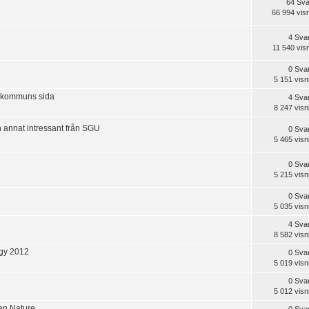
64 Sva
66 994 vis
4 Sva
11 540 vis
0 Sva
5 151 visn
s kommuns sida
4 Sva
8 247 visn
 annat intressant från SGU
0 Sva
5 465 visn
0 Sva
5 215 visn
0 Sva
5 035 visn
4 Sva
8 582 visn
ogy 2012
0 Sva
5 019 visn
0 Sva
5 012 visn
ten Nature
0 Sva