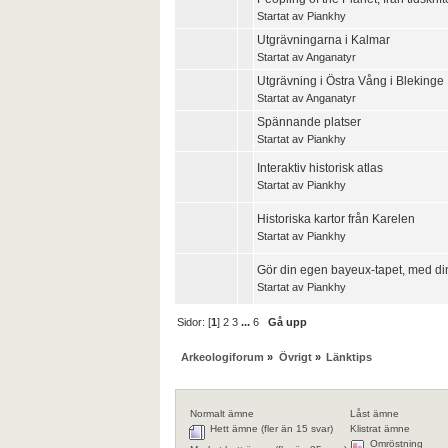
Startat av
Piankhy
Utgrävningarna i Kalmar
Startat av
Anganatyr
Utgrävning i Östra Vång i Blekinge
Startat av
Anganatyr
Spännande platser
Startat av
Piankhy
Interaktiv historisk atlas
Startat av
Piankhy
Historiska kartor från Karelen
Startat av
Piankhy
Gör din egen bayeux-tapet, med din
Startat av
Piankhy
Sidor: [
1
]
2
3
...
6
Gå upp
Arkeologiforum
»
Övrigt
»
Länktips
Normalt ämne
Låst ämne
Hett ämne (fler än 15 svar)
Klistrat ämne
Omröstning