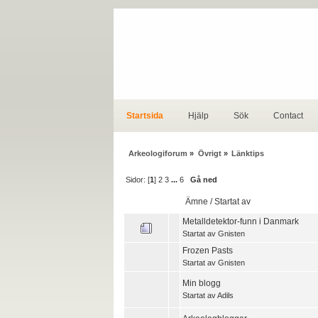
Startsida
Hjälp
Sök
Contact
Arkeologiforum
»
Övrigt
»
Länktips
Sidor: [
1
]
2
3
...
6
Gå ned
Ämne
/
Startat av
Metalldetektor-funn i Danmark
Startat av
Gnisten
Frozen Pasts
Startat av
Gnisten
Min blogg
Startat av
Adils