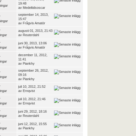
r
19:48
ningar
av
Medeltidsoscar
september 14, 2013,
r
15:47
ningar
av
Frågvis Amatör
r
augusti 01, 2013, 21:43
ingar
av
Reuterdahl
r
juni 30, 2013, 13:06
ingar
av
Frågvis Amatör
december 11, 2012,
r
11:41
ingar
av
Piankhy
september 26, 2012,
r
09:16
ingar
av
Piankhy
r
juli 10, 2012, 21:52
ingar
av
Ernqvist
r
juli 10, 2012, 21:46
ingar
av
Ernqvist
r
juni 29, 2012, 18:16
ingar
av
Reuterdahl
r
juni 12, 2012, 15:55
ingar
av
Piankhy
r