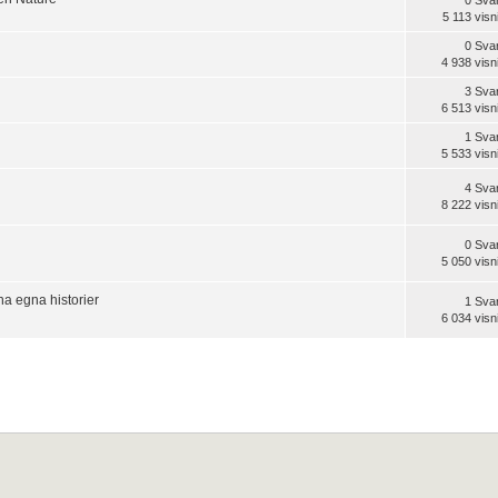
5 113 visn
0 Sva
4 938 visn
3 Sva
6 513 visn
1 Sva
5 533 visn
4 Sva
8 222 visn
0 Sva
5 050 visn
a egna historier
1 Sva
6 034 visn