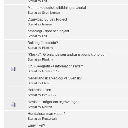
Startat av
Leif
Marinarkeologiskt utbildningsmaterial
Startat av
Sven lagman
Džarylgač Survey Project
Startat av
feferoni
osteologi - ripor och ripjakt
Startat av
Leif
Ballong för lodfoto?
Startat av
Piankhy
"Klocka" i Grönlandsisen ändrar istidens kronologi
Startat av
Piankhy
GIS (Geografiska informationssytem)
Startat av
Gorm
«
1
2
»
Nederländsk arkeologi vs Svensk?
Startat av
Ellen
rödjordsbluffen
Startat av Eva
«
1
2
»
Novisens frågor om utgrävningar
Startat av
Morran
Hur daterar man vatten?
Startat av
Reuterdahl
Eggvinkel?