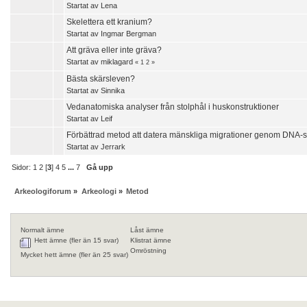
Startat av
Lena
Skelettera ett kranium?
Startat av
Ingmar Bergman
Att gräva eller inte gräva?
Startat av
miklagard
«
1
2
»
Bästa skärsleven?
Startat av
Sinnika
Vedanatomiska analyser från stolphål i huskonstruktioner
Startat av
Leif
Förbättrad metod att datera mänskliga migrationer genom DNA-s
Startat av
Jerrark
Sidor:
1
2
[
3
]
4
5
...
7
Gå upp
Arkeologiforum
»
Arkeologi
»
Metod
Normalt ämne
Låst ämne
Hett ämne (fler än 15 svar)
Klistrat ämne
Omröstning
Mycket hett ämne (fler än 25 svar)