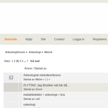
Startsida
Hjälp
Sök
Contact
Logga in
Registrera
Arkeologiforum
»
Arkeologi
»
Metod
Sidor:
1
2
[
3
]
4
5
...
7
Gå ned
Ämne
/
Startat av
Arkeologisk metodkonferens
Startat av
Micke
«
1
2
»
FLYTTAD: Jag försöker väl här då...
Startat av
Gorm
metalldetektor + arkeologi = bra
Startat av
Leif
osteologi