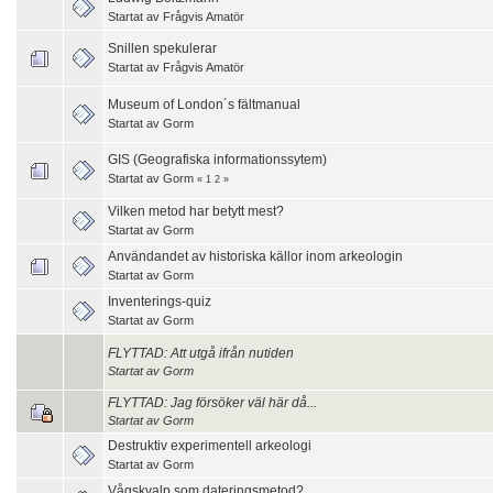
Startat av
Frågvis Amatör
Snillen spekulerar
Startat av
Frågvis Amatör
Museum of London´s fältmanual
Startat av
Gorm
GIS (Geografiska informationssytem)
Startat av
Gorm
«
1
2
»
Vilken metod har betytt mest?
Startat av
Gorm
Användandet av historiska källor inom arkeologin
Startat av
Gorm
Inventerings-quiz
Startat av
Gorm
FLYTTAD: Att utgå ifrån nutiden
Startat av
Gorm
FLYTTAD: Jag försöker väl här då...
Startat av
Gorm
Destruktiv experimentell arkeologi
Startat av
Gorm
Vågskvalp som dateringsmetod?