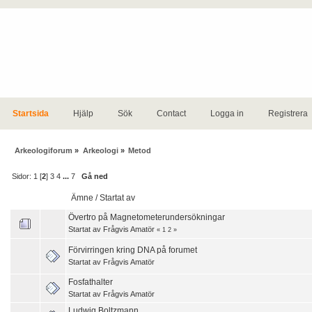
Startsida
Hjälp
Sök
Contact
Logga in
Registrera
Arkeologiforum
»
Arkeologi
»
Metod
Sidor:
1
[
2
]
3
4
...
7
Gå ned
Ämne
/
Startat av
Övertro på Magnetometerundersökningar
Startat av
Frågvis Amatör
«
1
2
»
Förvirringen kring DNA på forumet
Startat av
Frågvis Amatör
Fosfathalter
Startat av
Frågvis Amatör
Ludwig Boltzmann