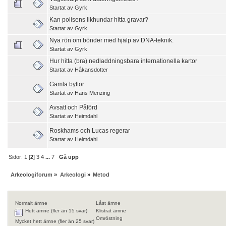
Startat av
Gyrk
Kan polisens likhundar hitta gravar?
Startat av
Gyrk
Nya rön om bönder med hjälp av DNA-teknik.
Startat av
Gyrk
Hur hitta (bra) nedladdningsbara internationella kartor
Startat av
Håkansdotter
Gamla byttor
Startat av
Hans Menzing
Avsatt och Påförd
Startat av
Heimdahl
Roskhams och Lucas regerar
Startat av
Heimdahl
Sidor:
1
[
2
]
3
4
...
7
Gå upp
Arkeologiforum
»
Arkeologi
»
Metod
Normalt ämne
Låst ämne
Hett ämne (fler än 15 svar)
Klistrat ämne
Omröstning
Mycket hett ämne (fler än 25 svar)