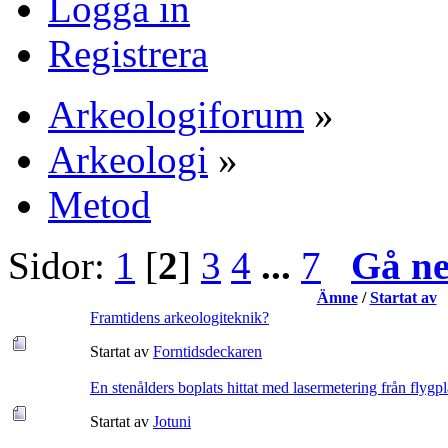
Logga in
Registrera
Arkeologiforum
»
Arkeologi
»
Metod
Sidor:
1
[
2
]
3
4
...
7
Gå n
Ämne
/
Startat av
Framtidens arkeologiteknik?
Startat av
Forntidsdeckaren
En stenålders boplats hittat med lasermetering från flygp
Startat av
Jotuni