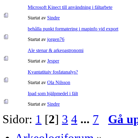
Microsoft Kinect till användning i fältarbete
Startat av
Sindre
behålla punkt formatering i mapinfo vid export
Startat av
jorgen76
Ale stenar & arkeoastronomi
Startat av
Jesper
Kvantatitaiv fosfatanalys?
Startat av
Ola Nilsson
Ipad som hjälpmedel i fält
Startat av
Sindre
Sidor:
1
[
2
]
3
4
...
7
Gå u
Arkeologiforum
»