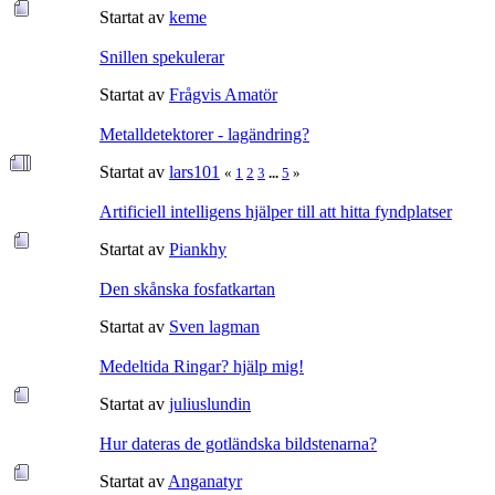
Startat av
keme
Snillen spekulerar
Startat av
Frågvis Amatör
Metalldetektorer - lagändring?
Startat av
lars101
«
1
2
3
...
5
»
Artificiell intelligens hjälper till att hitta fyndplatser
Startat av
Piankhy
Den skånska fosfatkartan
Startat av
Sven lagman
Medeltida Ringar? hjälp mig!
Startat av
juliuslundin
Hur dateras de gotländska bildstenarna?
Startat av
Anganatyr