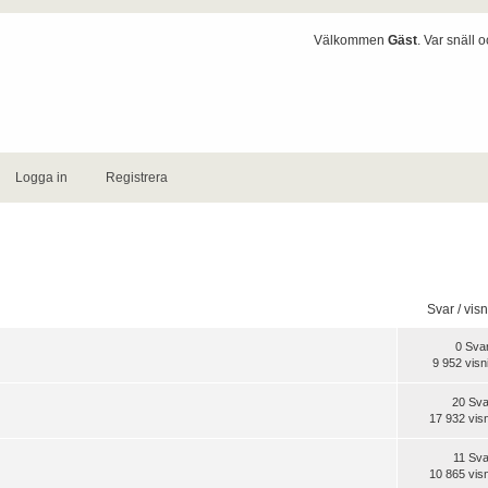
Välkommen
Gäst
. Var snäll 
Logga in
Registrera
Svar
/
visn
0 Sva
9 952 visn
20 Sva
17 932 vis
11 Sva
10 865 vis