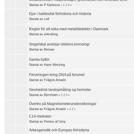
Startat av
P Karlsson
«
1
2
3
»
Djur i halländsk förhistoria och historia
Startat av
Leif
Regler för att söka med metalldetektor i Danmark
Startat av
erikviking
Snigelskal avslöjar istidens kronologi
Startat av
Boreas
Gamla byttor
Startat av
Hans Menzing
Förvirringen kring DNA på forumet
Startat av
Frågvis Amatör
Geometrisk landopmåling og herreder
Startat av
Bornholm
«
1
2
3
»
Övertro på Magnetometerundersökningar
Startat av
Frågvis Amatör
«
1
2
»
C14-metoden
Startat av
Pontus af Uma
Arkeogenetik och Europas förhistoria