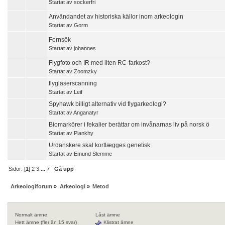
Startat av
sockerfri
Användandet av historiska källor inom arkeologin
Startat av
Gorm
Fornsök
Startat av
johannes
Flygfoto och IR med liten RC-farkost?
Startat av
Zoomzky
flyglaserscanning
Startat av
Leif
Spyhawk billigt alternativ vid flygarkeologi?
Startat av
Anganatyr
Biomarkörer i fekalier berättar om invånarnas liv på norsk ö
Startat av
Piankhy
Urdanskere skal kortlægges genetisk
Startat av
Emund Slemme
Sidor: [
1
]
2
3
...
7
Gå upp
Arkeologiforum
»
Arkeologi
»
Metod
Normalt ämne
Låst ämne
Hett ämne (fler än 15 svar)
Klistrat ämne