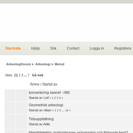
Startsida
Hjälp
Sök
Contact
Logga in
Registrera
Arkeologiforum
»
Arkeologi
»
Metod
Sidor: [
1
]
2
3
...
7
Gå ned
Ämne
/
Startat av
konvertering sweref - rt90
Startat av
Leif
«
1
2
3
4
»
Geometrisk arkeologi
Startat av
niban
«
1
2
3
...
14
»
Tidsuppfattning
Startat av
Adils
Metalldetektor; matjordslager, grävmaskin och förlorade fynd?