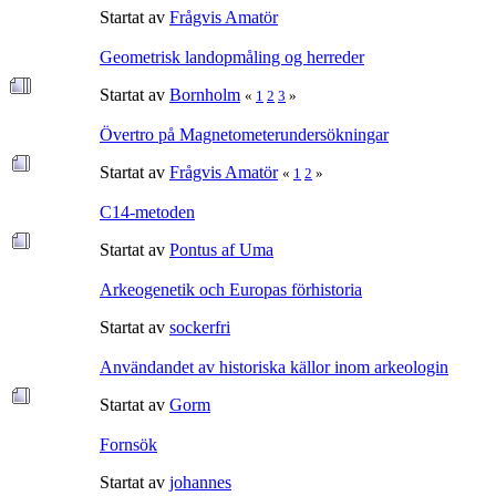
Startat av
Frågvis Amatör
Geometrisk landopmåling og herreder
Startat av
Bornholm
«
1
2
3
»
Övertro på Magnetometerundersökningar
Startat av
Frågvis Amatör
«
1
2
»
C14-metoden
Startat av
Pontus af Uma
Arkeogenetik och Europas förhistoria
Startat av
sockerfri
Användandet av historiska källor inom arkeologin
Startat av
Gorm
Fornsök
Startat av
johannes