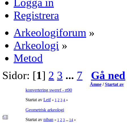
Logga in
Registrera
Arkeologiforum
»
Arkeologi
»
Metod
Sidor: [
1
]
2
3
...
7
Gå ned
Ämne
/
Startat av
konvertering sweref - rt90
Startat av
Leif
«
1
2
3
4
»
Geometrisk arkeologi
Startat av
niban
«
1
2
3
...
14
»