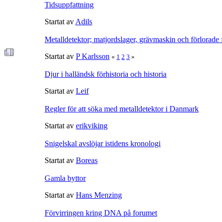
Tidsuppfattning
Startat av
Adils
Metalldetektor; matjordslager, grävmaskin och förlorade
Startat av
P Karlsson
«
1
2
3
»
Djur i halländsk förhistoria och historia
Startat av
Leif
Regler för att söka med metalldetektor i Danmark
Startat av
erikviking
Snigelskal avslöjar istidens kronologi
Startat av
Boreas
Gamla byttor
Startat av
Hans Menzing
Förvirringen kring DNA på forumet