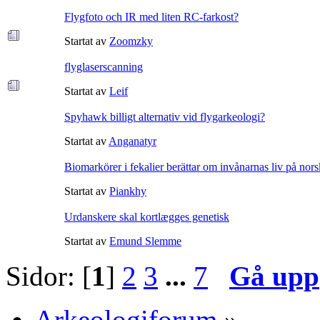
Flygfoto och IR med liten RC-farkost?
Startat av
Zoomzky
flyglaserscanning
Startat av
Leif
Spyhawk billigt alternativ vid flygarkeologi?
Startat av
Anganatyr
Biomarkörer i fekalier berättar om invånarnas liv på nors
Startat av
Piankhy
Urdanskere skal kortlægges genetisk
Startat av
Emund Slemme
Sidor: [
1
]
2
3
...
7
Gå upp
Arkeologiforum
»