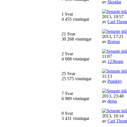
av
Skoglar
1 Svar
2013, 19:57
4 455 visningar
av
Carl Thom
21 Svar
2013, 17:21
30 268 visningar
av
Boreas
2 Svar
11:07
4 688 visningar
av
123hopp
25 Svar
11:13
25 575 visningar
av
Piankhy
7 Svar
2013, 23:48
6 989 visningar
av
dersa
0 Svar
2013, 16:14
3 431 visningar
av
Carl Thom