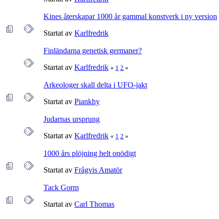
Kines återskapar 1000 år gammal konstverk i ny version
Startat av
Karlfredrik
Finländarna genetisk germaner?
Startat av
Karlfredrik
«
1
2
»
Arkeologer skall delta i UFO-jakt
Startat av
Piankhy
Judarnas ursprung
Startat av
Karlfredrik
«
1
2
»
1000 års plöjning helt onödigt
Startat av
Frågvis Amatör
Tack Gorm
Startat av
Carl Thomas