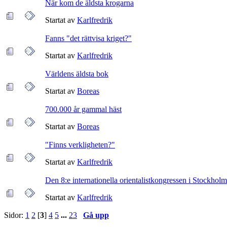
När kom de äldsta krogarna
Startat av
Karlfredrik
Fanns "det rättvisa kriget?"
Startat av
Karlfredrik
Världens äldsta bok
Startat av
Boreas
700.000 år gammal häst
Startat av
Boreas
"Finns verkligheten?"
Startat av
Karlfredrik
Den 8:e internationella orientalistkongressen i Stockholm
Startat av
Karlfredrik
Sidor:
1
2
[
3
]
4
5
...
23
Gå upp