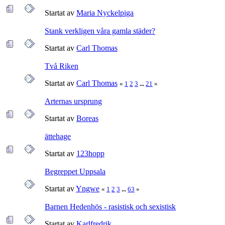
Startat av
Maria Nyckelpiga
Stank verkligen våra gamla städer?
Startat av
Carl Thomas
Två Riken
Startat av
Carl Thomas
«
1
2
3
...
21
»
Arternas ursprung
Startat av
Boreas
ättehage
Startat av
123hopp
Begreppet Uppsala
Startat av
Yngwe
«
1
2
3
...
63
»
Barnen Hedenhös - rasistisk och sexistisk
Startat av
Karlfredrik