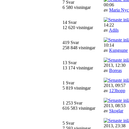
7 Svar
00:06
6 580 visningar
av
Maria Nyc
14 Svar
14:22
12 620 visningar
av
Adils
419 Svar
10:14
258 848 visningar
av
Kungsune
13 Svar
2013, 12:30
13 174 visningar
av
Boreas
1 Svar
2013, 09:57
5 819 visningar
av
123hopp
1 253 Svar
2013, 08:53
616 583 visningar
av
Skoglar
5 Svar
2013, 23:38
7 593 visningar