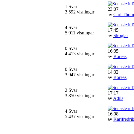
1 Svar
23:07
3 592 visningar
av
Carl Thom
4 Svar
17:45
5 011 visningar
av
Skoglar
0 Svar
16:05
4 413 visningar
av
Boreas
0 Svar
14:32
3 947 visningar
av
Boreas
2 Svar
17:17
3 850 visningar
av
Adils
4 Svar
16:08
5 437 visningar
av
Karlfredri