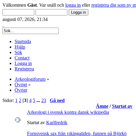
Välkommen
Gäst
. Var snäll och
logga in
eller
registrera dig som ny 
augusti 07, 2026, 21:34
Startsida
Hjälp
Sök
Contact
Logga in
Registrera
Arkeologiforum
»
Övrigt
»
Övrigt
Sidor:
1
2
[
3
]
4
5
...
23
Gå ned
Ämne
/
Startat av
Arkeologi i svensk kontra dansk wikipedia
Startat av
Karlfredrik
Fornsvensk sax från vikingatiden, funnen på Björkö