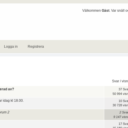
Välkommen
Gäst
. Var snäll 
Logga in
Registrera
Svar
/
visn
serad av?
37 Sva
50 994 vis
r idag kl 18.00.
10 Sva
30 728 vis
forum 2
2 Sva
9 147 visn
17 Sva
15 180 vis