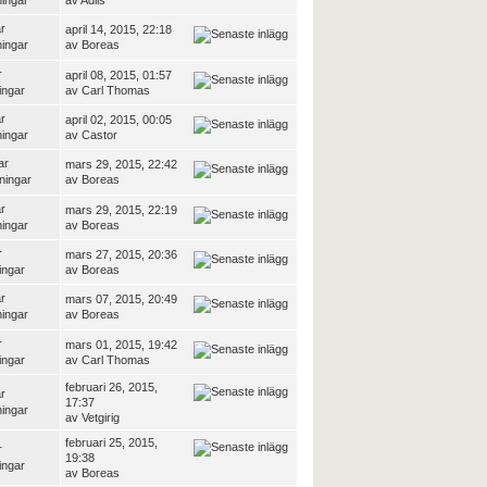
r
april 14, 2015, 22:18
ningar
av
Boreas
r
april 08, 2015, 01:57
ingar
av
Carl Thomas
r
april 02, 2015, 00:05
ningar
av
Castor
ar
mars 29, 2015, 22:42
ningar
av
Boreas
r
mars 29, 2015, 22:19
ningar
av
Boreas
r
mars 27, 2015, 20:36
ingar
av
Boreas
r
mars 07, 2015, 20:49
ningar
av
Boreas
r
mars 01, 2015, 19:42
ingar
av
Carl Thomas
februari 26, 2015,
r
17:37
ningar
av
Vetgirig
februari 25, 2015,
r
19:38
ingar
av
Boreas