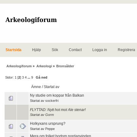
Startsida
Hjälp
Sök
Contact
Logga in
Registrera
Arkeologiforum
»
Arkeologi
»
Bronsålder
Sidor:
1
[
2
]
3
4
...
9
Gå ned
Ämne
/
Startat av
Ny studie om koppar från Balkan
Startat av
sockerfri
FLYTTAD: Nytt hot mot Ale stenar!
Startat av
Gorm
Holkyxans ursprung?
Startat av
Peppe
Mera om folket bortom nordanvinden