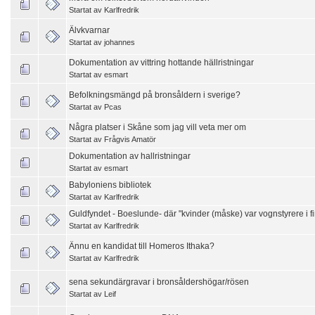
Startat av
Karlfredrik
Älvkvarnar
Startat av
johannes
Dokumentation av vittring hottande hällristningar
Startat av
esmart
Befolkningsmängd på bronsåldern i sverige?
Startat av
Pcas
Några platser i Skåne som jag vill veta mer om
Startat av
Frågvis Amatör
Dokumentation av hallristningar
Startat av
esmart
Babyloniens bibliotek
Startat av
Karlfredrik
Guldfyndet - Boeslunde- där "kvinder (måske) var vognstyrere i fi
Startat av
Karlfredrik
Ännu en kandidat till Homeros Ithaka?
Startat av
Karlfredrik
sena sekundärgravar i bronsåldershögar/rösen
Startat av
Leif