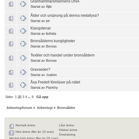
Granhammarsmannens DNA
Startat av
Ájlis
Ålder och ursprung på denna metallyxa?
Startat av
ptr
Klangstenar
Startat av
liothida
Bronsålderns kungligheter
Startat av
Boreas
Textiler och handel under bronsåldern
Startat av
Boreas
Gravseder?
Startat av
Joakim
Åsa Fredell föreläser på nätet
Startat av
Piankhy
Sidor:
1
[
2
]
3
4
...
9
Gå upp
Arkeologiforum
»
Arkeologi
»
Bronsålder
Normalt ämne
Låst ämne
Klistrat ämne
Hett ämne (fler än 15 svar)
Omröstning
Mycket hett ämne (fler än 25 svar)