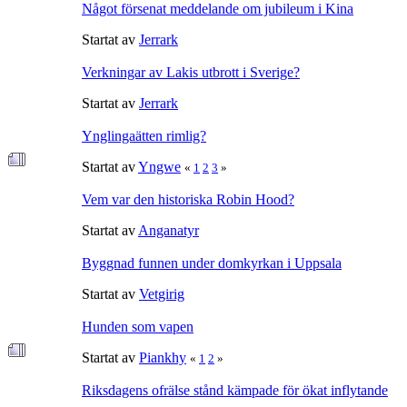
Något försenat meddelande om jubileum i Kina
Startat av
Jerrark
Verkningar av Lakis utbrott i Sverige?
Startat av
Jerrark
Ynglingaätten rimlig?
Startat av
Yngwe
«
1
2
3
»
Vem var den historiska Robin Hood?
Startat av
Anganatyr
Byggnad funnen under domkyrkan i Uppsala
Startat av
Vetgirig
Hunden som vapen
Startat av
Piankhy
«
1
2
»
Riksdagens ofrälse stånd kämpade för ökat inflytande