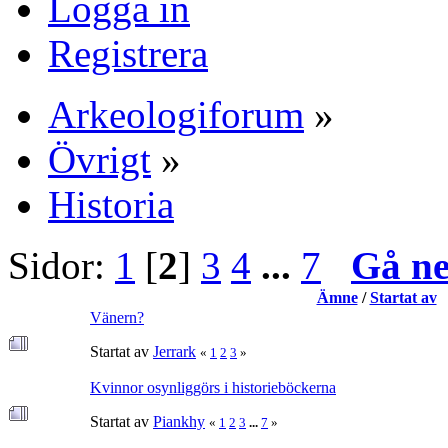
Logga in
Registrera
Arkeologiforum
»
Övrigt
»
Historia
Sidor:
1
[
2
]
3
4
...
7
Gå n
Ämne
/
Startat av
Vänern?
Startat av
Jerrark
«
1
2
3
»
Kvinnor osynliggörs i historieböckerna
Startat av
Piankhy
«
1
2
3
...
7
»