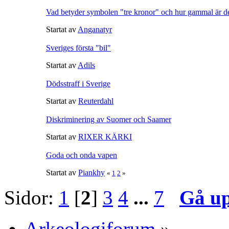
Vad betyder symbolen "tre kronor" och hur gammal är d
Startat av
Anganatyr
Sveriges första "bil"
Startat av
Adils
Dödsstraff i Sverige
Startat av
Reuterdahl
Diskriminering av Suomer och Saamer
Startat av
RIXER KÄRKI
Goda och onda vapen
Startat av
Piankhy
«
1
2
»
Sidor:
1
[
2
]
3
4
...
7
Gå u
Arkeologiforum
»