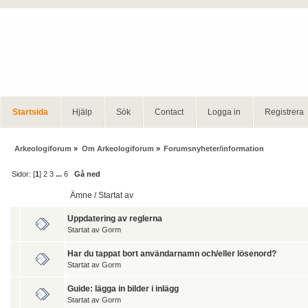
Startsida
Hjälp
Sök
Contact
Logga in
Registrera
Arkeologiforum
»
Om Arkeologiforum
»
Forumsnyheter/information
Sidor: [
1
]
2
3
...
6
Gå ned
Ämne
/
Startat av
Uppdatering av reglerna
Startat av
Gorm
Har du tappat bort användarnamn och/eller lösenord?
Startat av
Gorm
Guide: lägga in bilder i inlägg
Startat av
Gorm