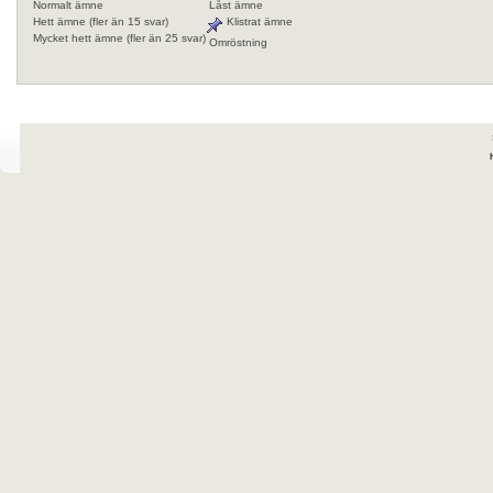
Normalt ämne
Låst ämne
Hett ämne (fler än 15 svar)
Klistrat ämne
Mycket hett ämne (fler än 25 svar)
Omröstning