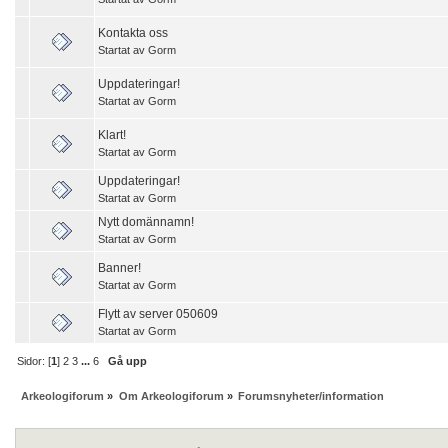
Kontakta oss
Startat av
Gorm
Uppdateringar!
Startat av
Gorm
Klart!
Startat av
Gorm
Uppdateringar!
Startat av
Gorm
Nytt domännamn!
Startat av
Gorm
Banner!
Startat av
Gorm
Flytt av server 050609
Startat av
Gorm
Sidor: [
1
]
2
3
...
6
Gå upp
Arkeologiforum
»
Om Arkeologiforum
»
Forumsnyheter/information