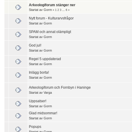
Arkeologiforum stänger ner
Startat av
Gorm
«
1
2
3
...
6
»
Nytt forum - Kulturarvsfrågor
Startat av
Gorm
SPAM och annat olämpligt
Startat av
Gorm
God jul!
Startat av
Gorm
Regel 5 uppdaterad
Startat av
Gorm
Inlägg borta!
Startat av
Gorm
Arkeologiforum och Fornbyn i Haninge
Startat av
Varga
Uppsatser!
Startat av
Gorm
Glad midsommar!
Startat av
Gorm
Popups
Startat av
Gorm