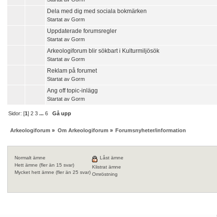
Dela med dig med sociala bokmärken
Startat av
Gorm
Uppdaterade forumsregler
Startat av
Gorm
Arkeologiforum blir sökbart i Kulturmiljösök
Startat av
Gorm
Reklam på forumet
Startat av
Gorm
Ang off topic-inlägg
Startat av
Gorm
Sidor: [
1
]
2
3
...
6
Gå upp
Arkeologiforum
»
Om Arkeologiforum
»
Forumsnyheter/information
Normalt ämne
Låst ämne
Hett ämne (fler än 15 svar)
Klistrat ämne
Mycket hett ämne (fler än 25 svar)
Omröstning