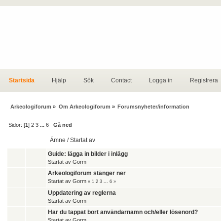
Startsida
Hjälp
Sök
Contact
Logga in
Registrera
Arkeologiforum
»
Om Arkeologiforum
»
Forumsnyheter/information
Sidor: [
1
]
2
3
...
6
Gå ned
Ämne
/
Startat av
Guide: lägga in bilder i inlägg
Startat av
Gorm
Arkeologiforum stänger ner
Startat av
Gorm
«
1
2
3
...
6
»
Uppdatering av reglerna
Startat av
Gorm
Har du tappat bort användarnamn och/eller lösenord?
Startat av
Gorm