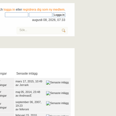
och
logga in
eller
registrera dig som ny medlem
.
augusti 08, 2026, 07:33
ingar
Senaste inlägg
r
mars 17, 2015, 10:49
ningar
av
Jerrark
r
maj 05, 2014, 23:48
ningar
av
AndreasE
september 06, 2007,
r
19:23
ningar
av
feferoni
februari 15, 2010,