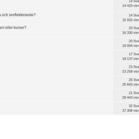
14 Sva
14 433 vis
a och oreflekterande?
14 Sva
15 932 vis
am eller kurser?
20 Sva
16 330 vis
20 Sva
18 004 vis
17 Sva
18 137 vis
23 Sva
23 258 vis
25 Sva
25 843 vis
21 Sva
28 443 vis
32 Sva
37 308 vis