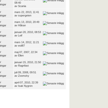
r
08:40
ningar
av
Scania
r
mars 22, 2013, 11:41
ningar
av
supergeten
r
mars 13, 2010, 20:49
ningar
av
Håkan
r
januari 20, 2010, 08:53
ningar
av
Leif
r
mars 14, 2012, 11:21
ningar
av
esil87
r
maj 07, 2007, 22:34
ningar
av
Ellen
r
januari 15, 2010, 21:50
ningar
av
Ragnfast
r
juli 09, 2008, 09:51
ningar
av
Zoomzky
r
april 07, 2010, 22:39
ningar
av
Isak Nygren