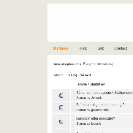
Startsida
Hjälp
Sök
Contact
Arkeologiforum
»
Övrigt
»
Utbildning
Sidor:
1
...
3
4
[
5
]
Gå ned
Ämne
/
Startat av
Tårtor som pedagogiskt hjälpmede
Startat av
Jerrark
Biämne, religion eller biologi?
Startat av
goldensun81
kandidat eller magister?
Startat av
jesssie