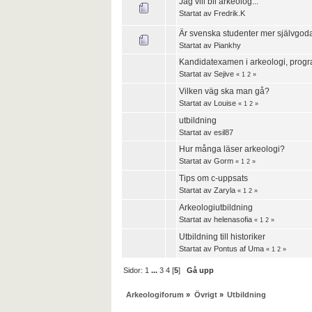
Jag vill bli arkeolog...
Startat av
Fredrik.K
Är svenska studenter mer självgod
Startat av
Piankhy
Kandidatexamen i arkeologi, progr
Startat av
Sejive
«
1
2
»
Vilken väg ska man gå?
Startat av
Louise
«
1
2
»
utbildning
Startat av
esil87
Hur många läser arkeologi?
Startat av
Gorm
«
1
2
»
Tips om c-uppsats
Startat av
Zaryla
«
1
2
»
Arkeologiutbildning
Startat av
helenasofia
«
1
2
»
Utbildning till historiker
Startat av
Pontus af Uma
«
1
2
»
Sidor:
1
...
3
4
[
5
]
Gå upp
Arkeologiforum
»
Övrigt
»
Utbildning