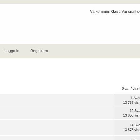
Välkommen
Gäst
. Var snäll 
Logga in
Registrera
Svar
/
visn
l
1 Sva
13 757 vis
12 Sva
13 806 vis
14 Sva
13 873 vis