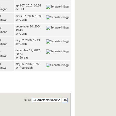
r
april 07, 2010, 10:56
ningar
av
Leif
r
mars 07, 2006, 13:36
ningar
av
Gorm
september 10, 2004,
r
19:43
ningar
av
Gorm
r
maj 02, 2006, 12:21
ningar
av
Gorm
december 17, 2012,
r
20:23
ningar
av
Boreas
r
maj 06, 2006, 15:59
ningar
av
Reuterdahl
Gå till: