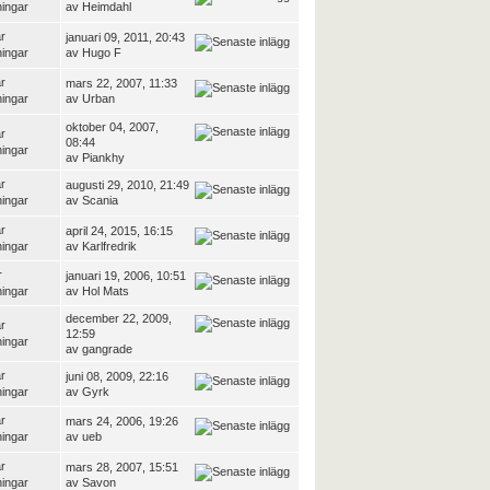
ningar
av
Heimdahl
r
januari 09, 2011, 20:43
ningar
av
Hugo F
r
mars 22, 2007, 11:33
ningar
av
Urban
oktober 04, 2007,
r
08:44
ningar
av
Piankhy
r
augusti 29, 2010, 21:49
ningar
av
Scania
r
april 24, 2015, 16:15
ningar
av
Karlfredrik
r
januari 19, 2006, 10:51
ningar
av
Hol Mats
december 22, 2009,
r
12:59
ningar
av
gangrade
r
juni 08, 2009, 22:16
ningar
av
Gyrk
r
mars 24, 2006, 19:26
ningar
av
ueb
r
mars 28, 2007, 15:51
ningar
av
Savon