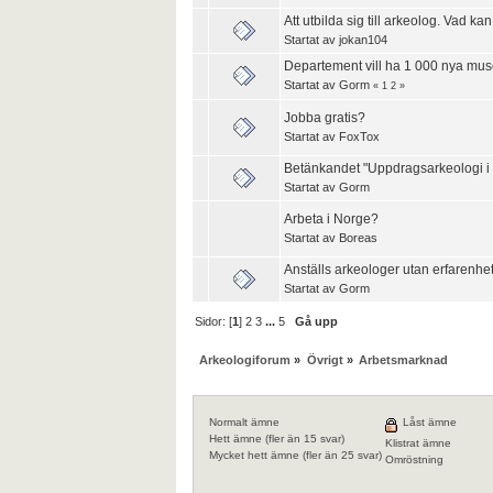
Att utbilda sig till arkeolog. Vad ka
Startat av
jokan104
Departement vill ha 1 000 nya mus
Startat av
Gorm
«
1
2
»
Jobba gratis?
Startat av
FoxTox
Betänkandet "Uppdragsarkeologi i t
Startat av
Gorm
Arbeta i Norge?
Startat av
Boreas
Anställs arkeologer utan erfarenhe
Startat av
Gorm
Sidor: [
1
]
2
3
...
5
Gå upp
Arkeologiforum
»
Övrigt
»
Arbetsmarknad
Normalt ämne
Låst ämne
Hett ämne (fler än 15 svar)
Klistrat ämne
Mycket hett ämne (fler än 25 svar)
Omröstning