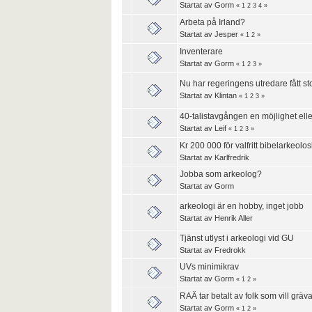
Startat av
Gorm
«
1
2
3
4
»
Arbeta på Irland?
Startat av
Jesper
«
1
2
»
Inventerare
Startat av
Gorm
«
1
2
3
»
Nu har regeringens utredare fått st
Startat av
Klintan
«
1
2
3
»
40-talistavgången en möjlighet ell
Startat av
Leif
«
1
2
3
»
Kr 200 000 för valfritt bibelarkeolos
Startat av
Karlfredrik
Jobba som arkeolog?
Startat av
Gorm
arkeologi är en hobby, inget jobb
Startat av
Henrik Aller
Tjänst utlyst i arkeologi vid GU
Startat av
Fredrokk
UVs minimikrav
Startat av
Gorm
«
1
2
»
RAÄ tar betalt av folk som vill gräv
Startat av
Gorm
«
1
2
»