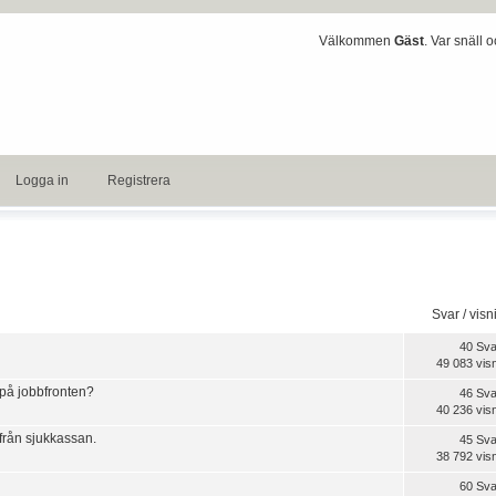
Välkommen
Gäst
. Var snäll 
Logga in
Registrera
Svar
/
visn
40 Sva
49 083 vis
 på jobbfronten?
46 Sva
40 236 vis
 från sjukkassan.
45 Sva
38 792 vis
60 Sva