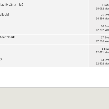
n jag förvänta mig?
7 Sva
18 082 vis
eijobb!
21 Sva
14 399 vis
10 Sva
12 792 vis
iden" klart!
17 Sva
12 716 vis
6 Sva
12 671 vis
t?
13 Sva
12 502 vis