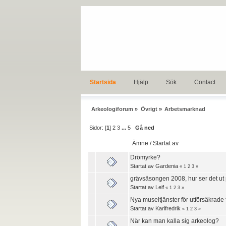
Startsida
Hjälp
Sök
Contact
Arkeologiforum
»
Övrigt
»
Arbetsmarknad
Sidor: [
1
]
2
3
...
5
Gå ned
Ämne
/
Startat av
Drömyrke?
Startat av
Gardenia
«
1
2
3
»
grävsäsongen 2008, hur ser det ut
Startat av
Leif
«
1
2
3
»
Nya museitjänster för utförsäkrade
Startat av
Karlfredrik
«
1
2
3
»
När kan man kalla sig arkeolog?