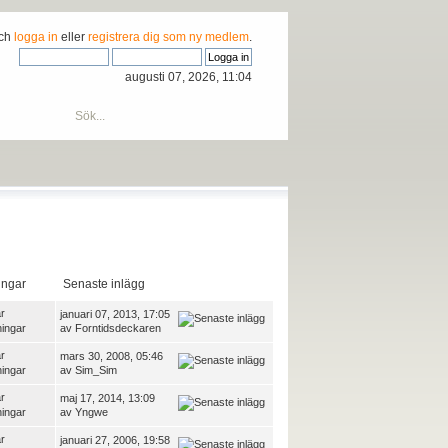
och
logga in
eller
registrera dig som ny medlem
.
augusti 07, 2026, 11:04
ingar
Senaste inlägg
r
januari 07, 2013, 17:05
ningar
av
Forntidsdeckaren
r
mars 30, 2008, 05:46
ningar
av
Sim_Sim
r
maj 17, 2014, 13:09
ningar
av
Yngwe
r
januari 27, 2006, 19:58