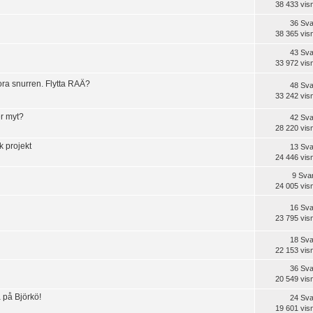
38 433 vis
36 Sva
38 365 vis
43 Sva
33 972 vis
ora snurren. Flytta RAÄ?
48 Sva
33 242 vis
er myt?
42 Sva
28 220 vis
k projekt
13 Sva
24 446 vis
9 Sva
24 005 vis
16 Sva
23 795 vis
18 Sva
22 153 vis
36 Sva
20 549 vis
a på Björkö!
24 Sva
19 601 vis