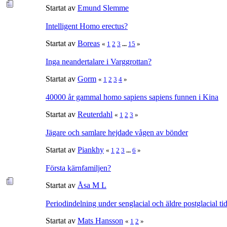
Startat av
Emund Slemme
Intelligent Homo erectus?
Startat av
Boreas
«
1
2
3
...
15
»
Inga neandertalare i Varggrottan?
Startat av
Gorm
«
1
2
3
4
»
40000 år gammal homo sapiens sapiens funnen i Kina
Startat av
Reuterdahl
«
1
2
3
»
Jägare och samlare hejdade vågen av bönder
Startat av
Piankhy
«
1
2
3
...
6
»
Första kärnfamiljen?
Startat av
Åsa M L
Periodindelning under senglacial och äldre postglacial ti
Startat av
Mats Hansson
«
1
2
»