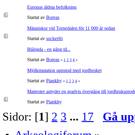
Europas äldsta befolkning
Startat av
Boreas
Människor vid Tornedalen för 11 000 år sedan
Startat av
sockerfri
Blåögda - en gång til...
Startat av
Boreas
«
1
2
3
4
»
Mjölkmutation uppstod med jordbruket
Startat av
Piankhy
«
1
2
3
4
»
Matrester antyder en gradvis övergång till jordbruksprod
Startat av
Piankhy
Sidor: [
1
]
2
3
...
17
Gå up
Arkeologiforum
»