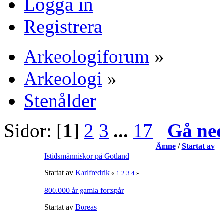
Logga in
Registrera
Arkeologiforum
»
Arkeologi
»
Stenålder
Sidor: [
1
]
2
3
...
17
Gå ne
Ämne
/
Startat av
Istidsmänniskor på Gotland
Startat av
Karlfredrik
«
1
2
3
4
»
800.000 år gamla fortspår
Startat av
Boreas