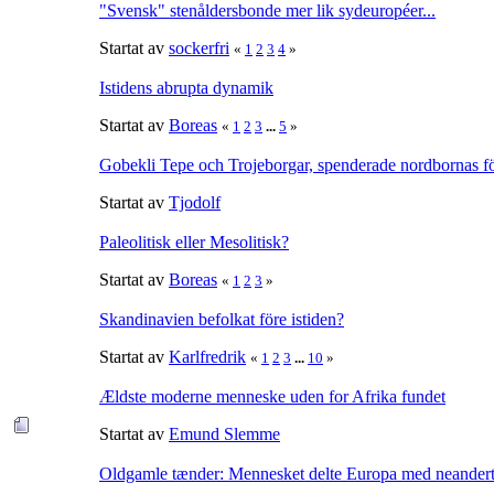
"Svensk" stenåldersbonde mer lik sydeuropéer...
Startat av
sockerfri
«
1
2
3
4
»
Istidens abrupta dynamik
Startat av
Boreas
«
1
2
3
...
5
»
Gobekli Tepe och Trojeborgar, spenderade nordbornas för
Startat av
Tjodolf
Paleolitisk eller Mesolitisk?
Startat av
Boreas
«
1
2
3
»
Skandinavien befolkat före istiden?
Startat av
Karlfredrik
«
1
2
3
...
10
»
Ældste moderne menneske uden for Afrika fundet
Startat av
Emund Slemme
Oldgamle tænder: Mennesket delte Europa med neanderta